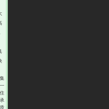
大
高
，
成
具
决
能集
一
住
承
质